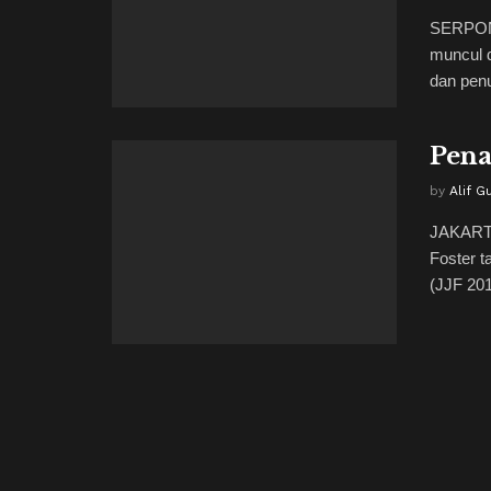
SERPONG
muncul 
dan penul
Pena
by
Alif G
JAKARTA
Foster t
(JJF 201