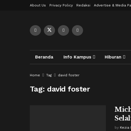
About Us
Privacy Policy
Redaksi
Advertise & Media Pa
Beranda
Info Kampus
Hiburan
Home
Tag
david foster
Tag:
david foster
Mich
Sela
by
Kezia 