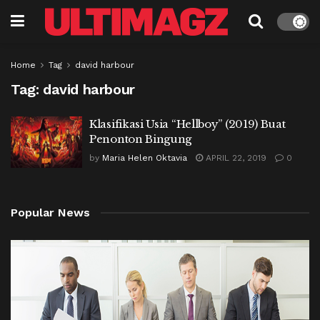
Home
Tag
david harbour
Tag:
david harbour
Klasifikasi Usia “Hellboy” (2019) Buat
Penonton Bingung
by
Maria Helen Oktavia
APRIL 22, 2019
0
Popular News