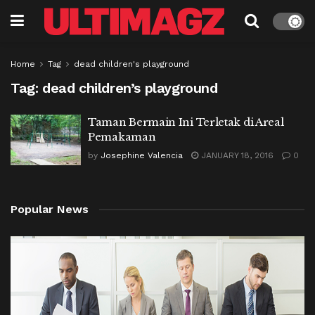
Home
Tag
dead children's playground
Tag:
dead children’s playground
Taman Bermain Ini Terletak di Areal
Pemakaman
by
Josephine Valencia
JANUARY 18, 2016
0
Popular News