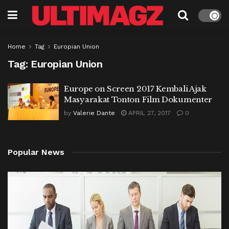
Home
Tag
Europian Union
Tag:
Europian Union
Europe on Screen 2017 Kembali Ajak
Masyarakat Tonton Film Dokumenter
by
Valerie Dante
APRIL 27, 2017
0
Popular News