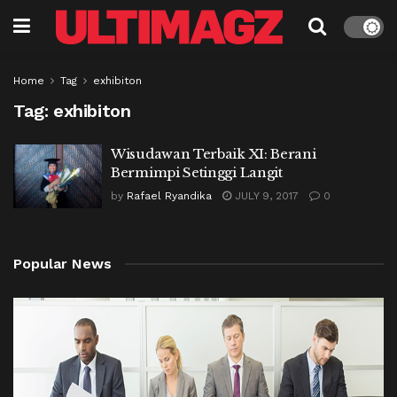
Home
Tag
exhibiton
Tag:
exhibiton
Wisudawan Terbaik XI: Berani
Bermimpi Setinggi Langit
by
Rafael Ryandika
JULY 9, 2017
0
Popular News