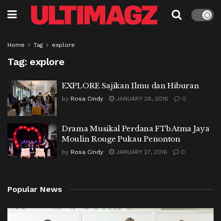
Home
Tag
explore
Tag:
explore
EXPLORE Sajikan Ilmu dan Hiburan
by
Rosa Cindy
JANUARY 28, 2016
0
Drama Musikal Perdana FTb Atma Jaya
Moulin Rouge Pukau Penonton
by
Rosa Cindy
JANUARY 27, 2016
0
Popular News