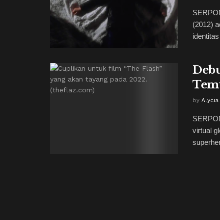
SERPONG
(2012) a
identitas
Debu
Temu
by
Alycia
SERPON
virtual g
superher