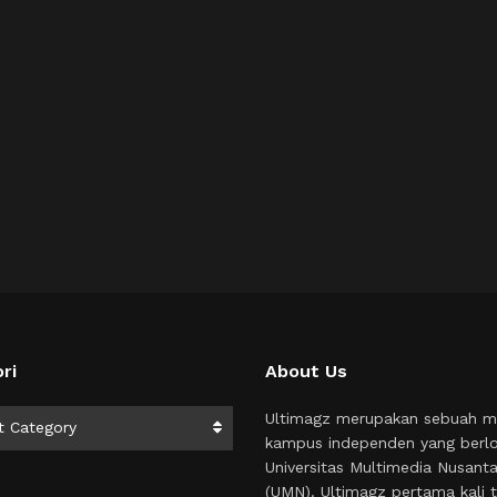
ri
About Us
i
Ultimagz merupakan sebuah m
t Category
kampus independen yang berlo
Universitas Multimedia Nusant
(UMN). Ultimagz pertama kali t