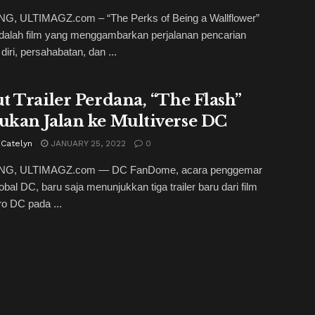
, ULTIMAGZ.com – “The Perks of Being a Wallflower”
dalah film yang menggambarkan perjalanan pencarian
 diri, persahabatan, dan ...
t Trailer Perdana, “The Flash”
kan Jalan ke Multiverse DC
 Catelyn
JANUARY 25, 2022
0
G, ULTIMAGZ.com — DC FanDome, acara penggemar
lobal DC, baru saja menunjukkan tiga trailer baru dari film
o DC pada ...