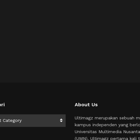
ri
About Us
i
Ultimagz merupakan sebuah m
t Category
kampus independen yang berlo
Universitas Multimedia Nusant
(UMN). Ultimagz pertama kali t