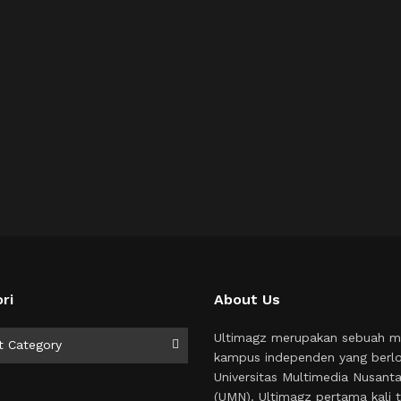
ri
About Us
i
Ultimagz merupakan sebuah m
t Category
kampus independen yang berlo
Universitas Multimedia Nusant
(UMN). Ultimagz pertama kali t