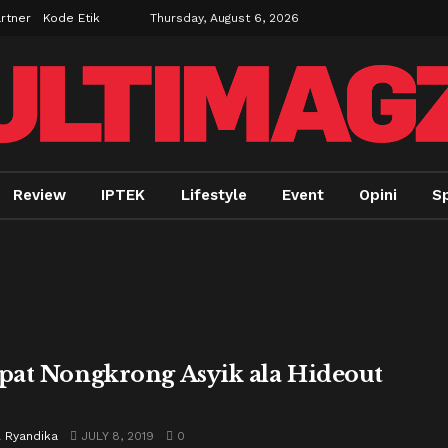
rtner
Kode Etik
Thursday, August 6, 2026
Review
IPTEK
Lifestyle
Event
Opini
S
at Nongkrong Asyik ala Hideout
l Ryandika
JULY 8, 2019
0