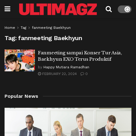
Home
Tag
fanmeeting Baekhyun
Tag:
fanmeeting Baekhyun
Fanmeeting sampai Konser Tur Asia,
Baekhyun EXO Terus Produktif
by
Happy Mutiara Ramadhan
FEBRUARY 22, 2024
0
Popular News