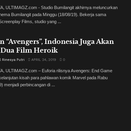
, ULTIMAGZ.com - Studio Bumilangit akhirnya meluncurkan
nema Bumilangit pada Minggu (18/08/19). Bekerja sama
creenplay Films, studio yang ...
in “Avengers”, Indonesia Juga Akan
s Dua Film Heroik
 Rinesya Putri
APRIL 24, 2019
0
, ULTIMAGZ.com – Euforia rilisnya Avengers: End Game
kelanjutan kisah para pahlawan komik Marvel pada Rabu
9) menjadi perbincangan di ...