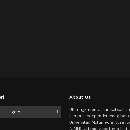
ri
About Us
i
Ultimagz merupakan sebuah m
t Category
kampus independen yang berlo
Universitas Multimedia Nusant
(UMN). Ultimagz pertama kali t