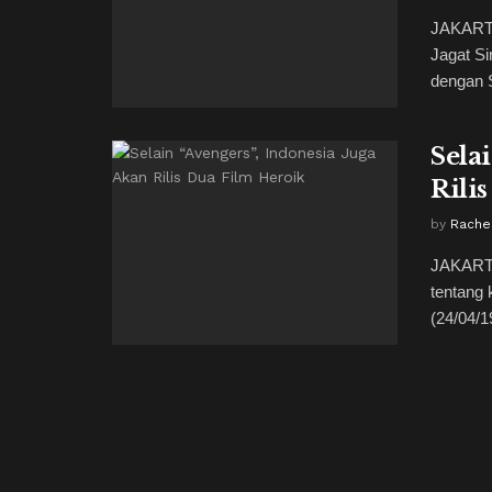
JAKARTA
Jagat Si
dengan S
Sela
Rili
by
Rachel
JAKARTA
tentang 
(24/04/1