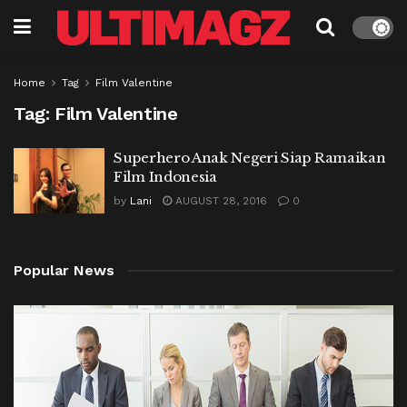
Home
Tag
Film Valentine
Tag:
Film Valentine
Superhero Anak Negeri Siap Ramaikan
Film Indonesia
by
Lani
AUGUST 28, 2016
0
Popular News