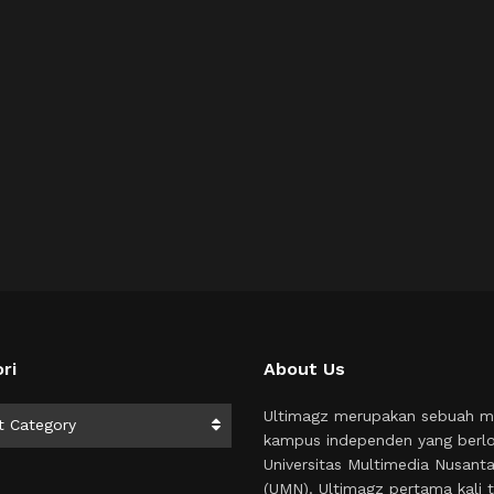
ri
About Us
i
Ultimagz merupakan sebuah m
t Category
kampus independen yang berlo
Universitas Multimedia Nusant
(UMN). Ultimagz pertama kali t