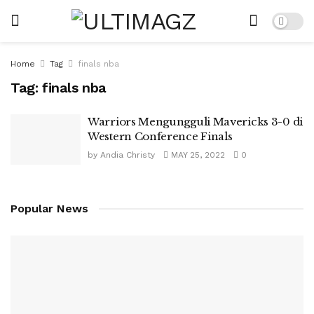
Home
Tag
finals nba
Tag:
finals nba
Warriors Mengungguli Mavericks 3-0 di
Western Conference Finals
by
Andia Christy
MAY 25, 2022
0
Popular News