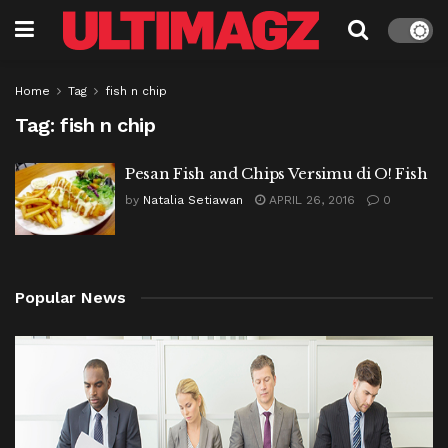
Home
Tag
fish n chip
Tag:
fish n chip
Pesan Fish and Chips Versimu di O! Fish
by
Natalia Setiawan
APRIL 26, 2016
0
Popular News