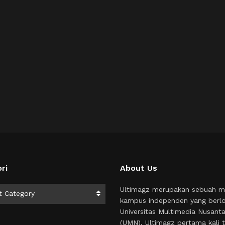
ri
About Us
i
Ultimagz merupakan sebuah m
t Category
kampus independen yang berlo
Universitas Multimedia Nusant
(UMN). Ultimagz pertama kali t