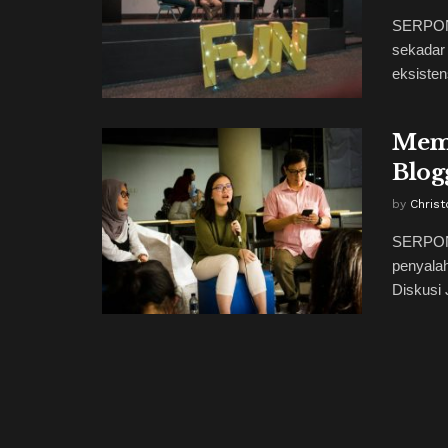
SERPONG
sekadar 
eksisten
Memb
Blog
by
Christ
SERPON
penyalah
Diskusi 