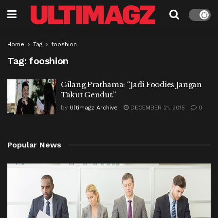
Home
Tag
fooshion
Tag:
fooshion
Gilang Prathama: “Jadi Foodies Jangan
Takut Gendut.”
by
Ultimagz Archive
DECEMBER 21, 2015
0
Popular News