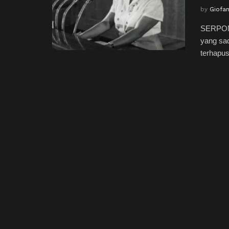
by
Giofa
SERPONG
yang sad
terhapus