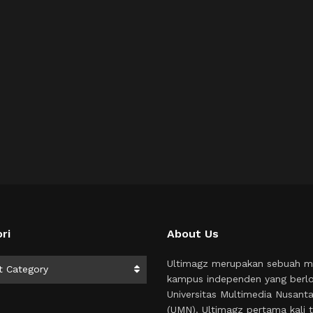
ri
About Us
i
Ultimagz merupakan sebuah m
t Category
kampus independen yang berlo
Universitas Multimedia Nusant
(UMN). Ultimagz pertama kali t