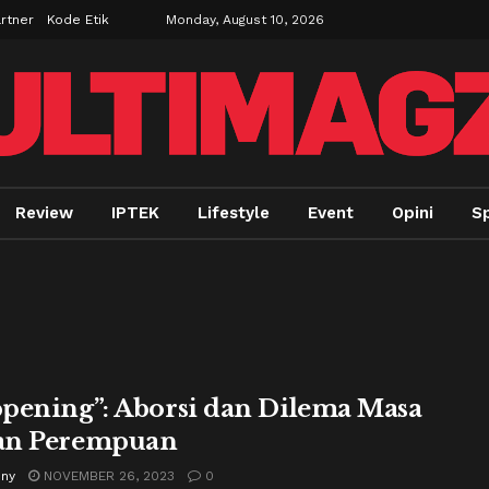
rtner
Kode Etik
Monday, August 10, 2026
Review
IPTEK
Lifestyle
Event
Opini
Sp
pening”: Aborsi dan Dilema Masa
an Perempuan
nny
NOVEMBER 26, 2023
0