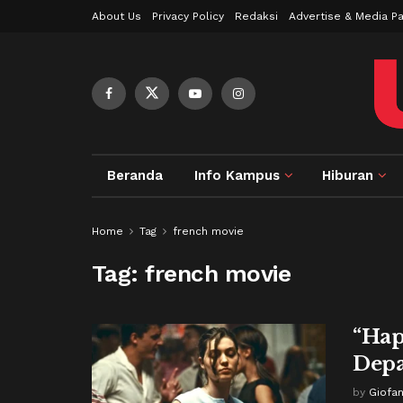
About Us
Privacy Policy
Redaksi
Advertise & Media Pa
Beranda
Info Kampus
Hiburan
Home
Tag
french movie
Tag:
french movie
“Hap
Dep
by
Giofa