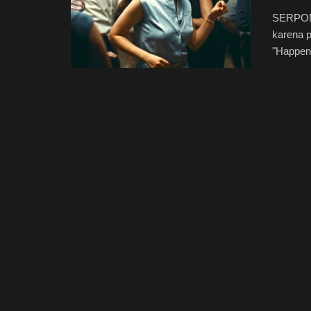
SERPONG
karena p
"Happeni