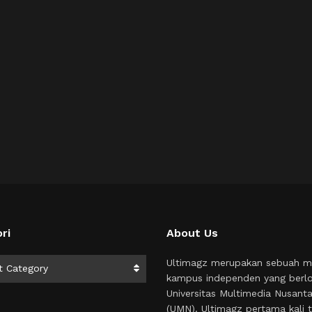
ri
About Us
i
Ultimagz merupakan sebuah m
t Category
kampus independen yang berlo
Universitas Multimedia Nusant
(UMN). Ultimagz pertama kali t