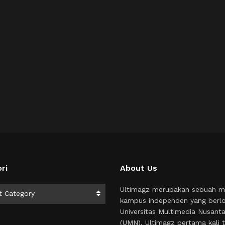
ri
About Us
i
Ultimagz merupakan sebuah m
t Category
kampus independen yang berlo
Universitas Multimedia Nusant
(UMN). Ultimagz pertama kali t