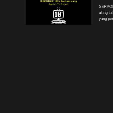
SERPONG
ulang t
yang pen