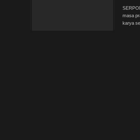
SERPON
masa pr
karya sen