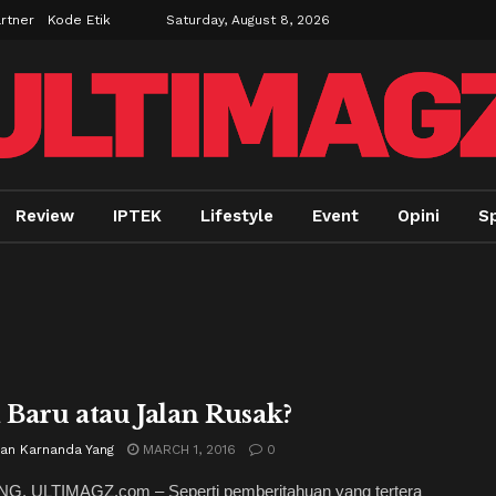
rtner
Kode Etik
Saturday, August 8, 2026
Review
IPTEK
Lifestyle
Event
Opini
Sp
n Baru atau Jalan Rusak?
ian Karnanda Yang
MARCH 1, 2016
0
, ULTIMAGZ.com – Seperti pemberitahuan yang tertera