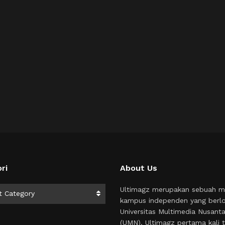
ri
About Us
i
Ultimagz merupakan sebuah m
t Category
kampus independen yang berlo
Universitas Multimedia Nusant
(UMN). Ultimagz pertama kali t