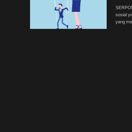
SERPONG
sosial y
yang men