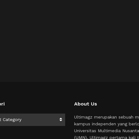
ri
About Us
i
Ultimagz merupakan sebuah m
t Category
kampus independen yang berlo
Universitas Multimedia Nusant
(UMN). Ultimagz pertama kali t