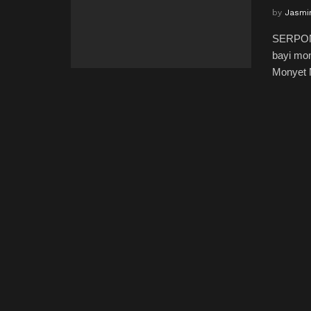
by
Jasmin
SERPONG
bayi mon
Monyet M