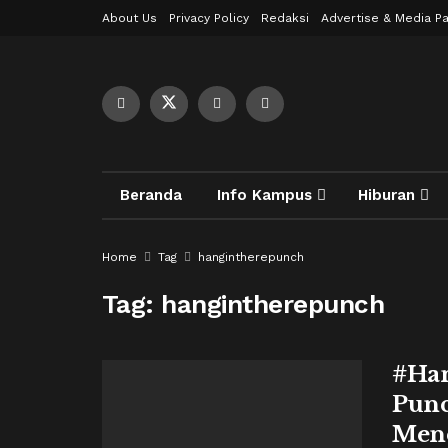
About Us
Privacy Policy
Redaksi
Advertise & Media Pa
Beranda
Info Kampus
Hiburan
Home
Tag
hangintherepunch
Tag:
hangintherepunch
#Han
Punc
Menc