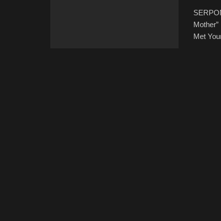
SERPONG
Mother” 
Met Your