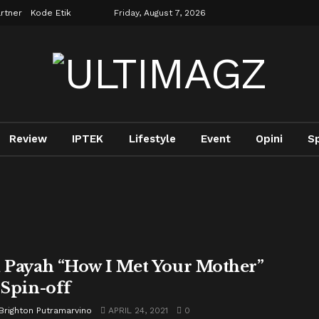
rtner
Kode Etik
Friday, August 7, 2026
Review
IPTEK
Lifestyle
Event
Opini
S
h Payah “How I Met Your Mother”
 Spin-off
Brighton Putramarvino
APRIL 24, 2021
0