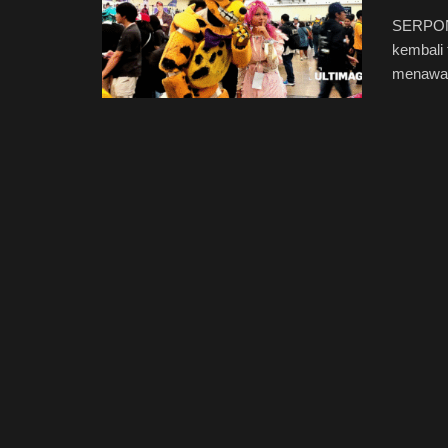
SERPONG
kembali 
menawark