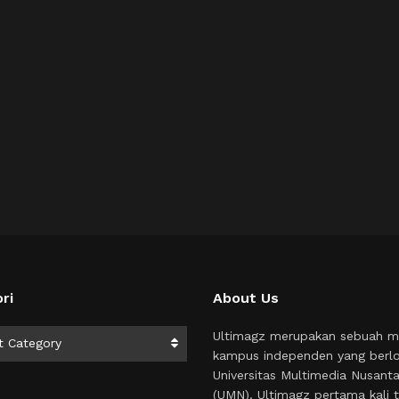
ri
About Us
i
Ultimagz merupakan sebuah m
t Category
kampus independen yang berlo
Universitas Multimedia Nusant
(UMN). Ultimagz pertama kali t