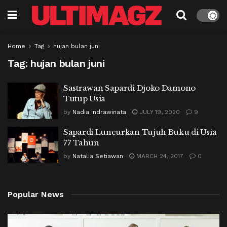
Home
Tag
hujan bulan juni
Tag:
hujan bulan juni
Sastrawan Sapardi Djoko Damono
Tutup Usia
by
Nadia Indrawinata
JULY 19, 2020
9
Sapardi Luncurkan Tujuh Buku di Usia
77 Tahun
by
Natalia Setiawan
MARCH 24, 2017
0
Popular News