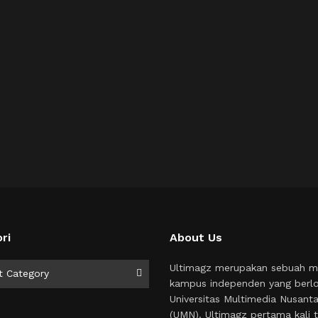
ri
About Us
i
Ultimagz merupakan sebuah m
t Category
kampus independen yang berlo
Universitas Multimedia Nusant
(UMN). Ultimagz pertama kali t