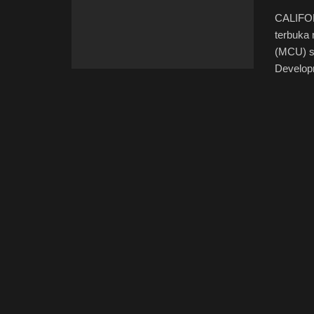
CALIFOR
terbuka 
(MCU) se
Developm