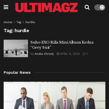
Home
Tag
hurdle
Tag:
hurdle
Suho EXO Rilis Mini Album Kedua
“Grey Suit”
by
Andia Christy
APRIL 6, 2022
1
Popular News