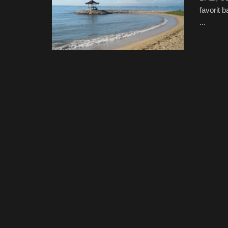
favorit 
...