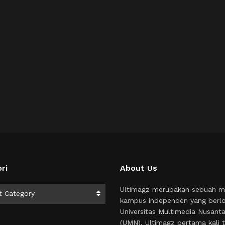
ri
About Us
i
Ultimagz merupakan sebuah m
t Category
kampus independen yang berlo
Universitas Multimedia Nusant
(UMN). Ultimagz pertama kali t