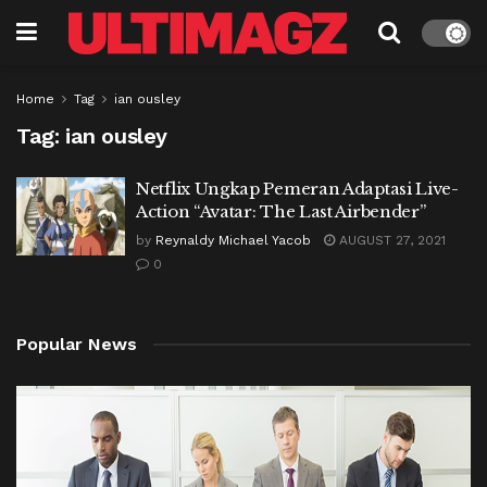
Home
Tag
ian ousley
Tag:
ian ousley
Netflix Ungkap Pemeran Adaptasi Live-
Action “Avatar: The Last Airbender”
by
Reynaldy Michael Yacob
AUGUST 27, 2021
0
Popular News