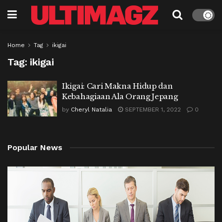
Home
Tag
ikigai
Tag:
ikigai
Ikigai: Cari Makna Hidup dan
Kebahagiaan Ala Orang Jepang
by
Cheryl Natalia
SEPTEMBER 1, 2022
0
Popular News