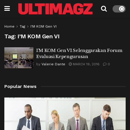
Home
Tag
I'M KOM Gen VI
Tag:
I’M KOM Gen VI
I’M KOM Gen VI Selenggarakan Forum
Evaluasi Kepengurusan
by
Valerie Dante
MARCH 19, 2016
0
Popular News