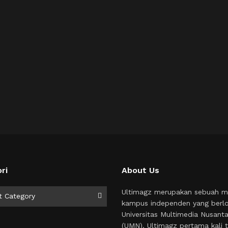
ri
About Us
i
Ultimagz merupakan sebuah m
t Category
kampus independen yang berlo
Universitas Multimedia Nusant
(UMN). Ultimagz pertama kali t