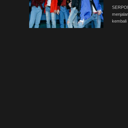
SERPONG
menjalan
kembali 