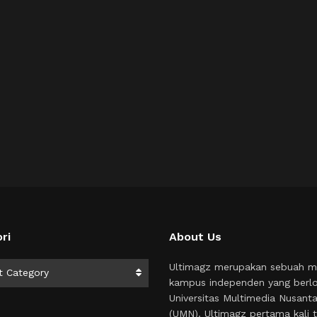
ri
About Us
i
Ultimagz merupakan sebuah m
t Category
kampus independen yang berlo
Universitas Multimedia Nusant
(UMN). Ultimagz pertama kali t