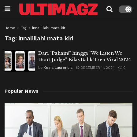
Home
Tag
innalillahi mata kiri
Tag:
innalillahi mata kiri
Dari “Paham!” hingga “We Listen We
Don’t Judge”: Kilas Balik Tren Viral 2024
by
Kezia Laurencia
DECEMBER 11, 2024
0
Popular News