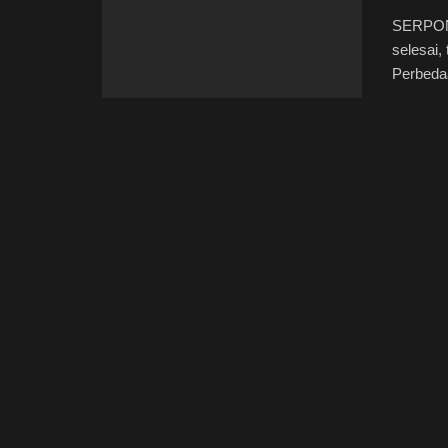
SERPONG
selesai,
Perbedaa