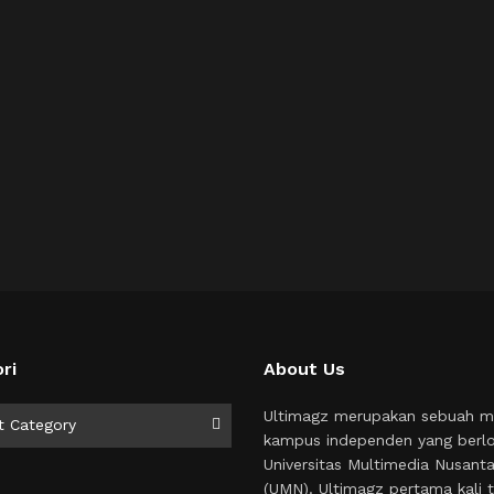
ri
About Us
i
Ultimagz merupakan sebuah m
t Category
kampus independen yang berlo
Universitas Multimedia Nusant
(UMN). Ultimagz pertama kali t