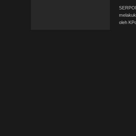
SERPONG
melakuka
oleh K­Po