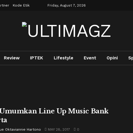
rtner
Kode Etik
Friday, August 7, 2026
Review
IPTEK
Lifestyle
Event
Opini
S
 Umumkan Line Up Music Bank
rta
ue Oktaviannie Hartono
MAY 28, 2017
0