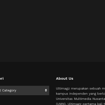
ri
About Us
i
Ultimagz merupakan sebuah m
t Category
kampus independen yang berlo
Universitas Multimedia Nusant
(UMN). Ultimagz pertama kali t