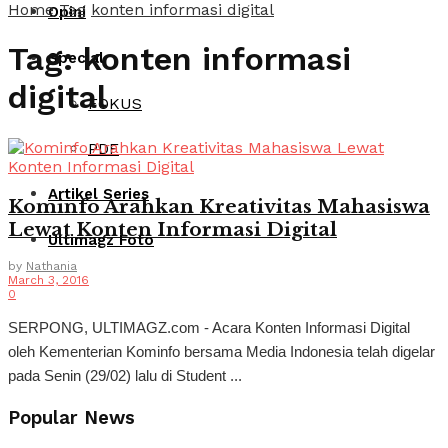
Home
Tag
konten informasi digital
Opini
Tag:
konten informasi
Special
digital
FOKUS
PDF
Artikel Series
Kominfo Arahkan Kreativitas Mahasiswa
Lewat Konten Informasi Digital
Ultimagz Foto
by
Nathania
March 3, 2016
0
SERPONG, ULTIMAGZ.com - Acara Konten Informasi Digital
oleh Kementerian Kominfo bersama Media Indonesia telah digelar
pada Senin (29/02) lalu di Student ...
Popular News