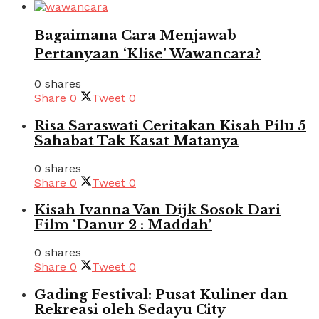
Bagaimana Cara Menjawab
Pertanyaan ‘Klise’ Wawancara?
0 shares
Share
0
Tweet
0
Risa Saraswati Ceritakan Kisah Pilu 5
Sahabat Tak Kasat Matanya
0 shares
Share
0
Tweet
0
Kisah Ivanna Van Dijk Sosok Dari
Film ‘Danur 2 : Maddah’
0 shares
Share
0
Tweet
0
Gading Festival: Pusat Kuliner dan
Rekreasi oleh Sedayu City