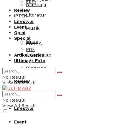
Film
Olahraga
Review
Literatur
IPTEK
Lifestyle
Event
Musik
Opini
Special
Mode
FOKUS
PDF
Jalan-jalan
Artikel Series
Ultimagz Foto
Olahraga
No Result
Review
View All Result
IPTEK
No Result
View All Result
Lifestyle
Event