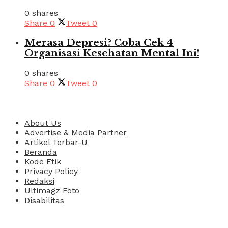
0 shares
Share
0
Tweet
0
Merasa Depresi? Coba Cek 4
Organisasi Kesehatan Mental Ini!
0 shares
Share
0
Tweet
0
Pages
About Us
Advertise & Media Partner
Artikel Terbar-U
Beranda
Kode Etik
Privacy Policy
Redaksi
Ultimagz Foto
Disabilitas
Kategori