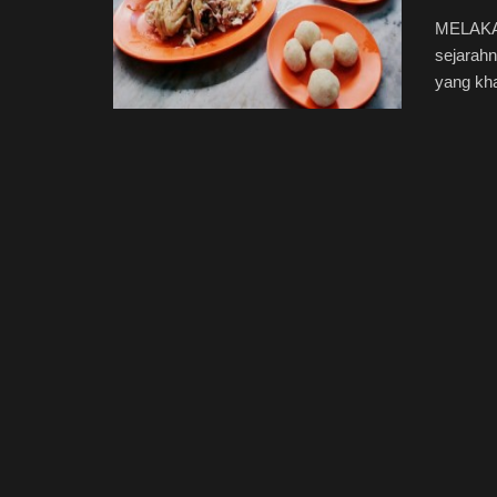
MELAKA,
sejarahn
yang kha