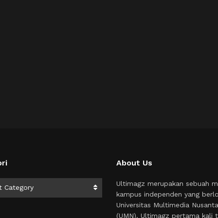
ri
About Us
i
Ultimagz merupakan sebuah m
t Category
kampus independen yang berlo
Universitas Multimedia Nusant
(UMN). Ultimagz pertama kali t