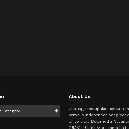
ri
About Us
i
Ultimagz merupakan sebuah m
t Category
kampus independen yang berlo
Universitas Multimedia Nusant
(UMN). Ultimagz pertama kali t