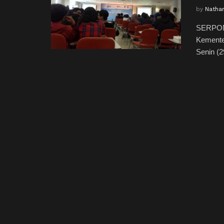
by
Natha
SERPONG
Kementer
Senin (29