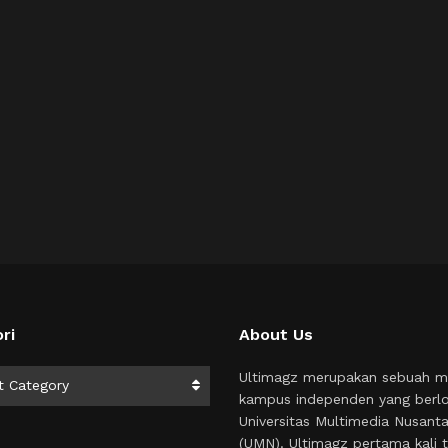
ri
About Us
i
Ultimagz merupakan sebuah m
t Category
kampus independen yang berlo
Universitas Multimedia Nusant
(UMN). Ultimagz pertama kali t