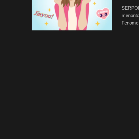
SERPONG
menonto
Fenomena