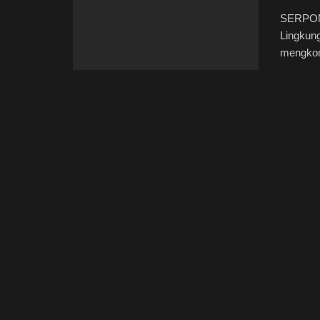
SERPONG
Lingkun
mengkonf