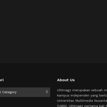
ri
About Us
i
Ultimagz merupakan sebuah m
t Category
kampus independen yang berlo
Universitas Multimedia Nusant
(UMN). Ultimagz pertama kali t