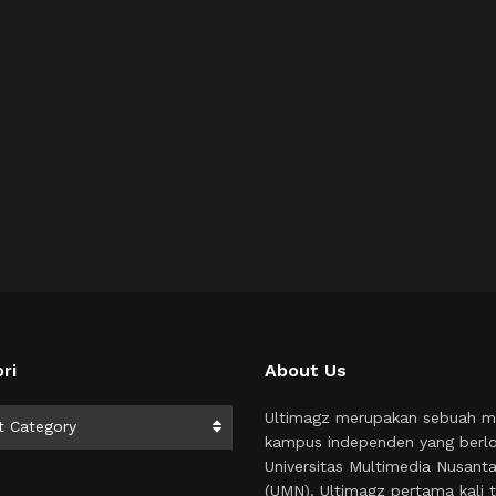
ri
About Us
i
Ultimagz merupakan sebuah m
t Category
kampus independen yang berlo
Universitas Multimedia Nusant
(UMN). Ultimagz pertama kali t