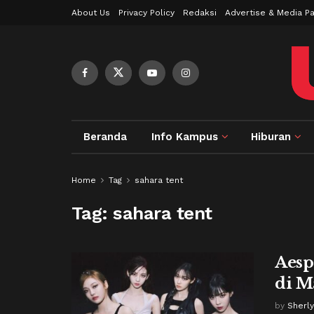
About Us
Privacy Policy
Redaksi
Advertise & Media Pa
Beranda
Info Kampus
Hiburan
Home
Tag
sahara tent
Tag:
sahara tent
Aesp
di M
by
Sherly