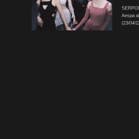
SERPONG
Aespa a
(23/04/22