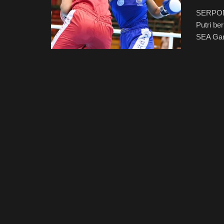
SERPONG
Putri be
SEA Gam