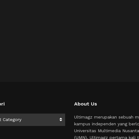
ri
About Us
i
Ultimagz merupakan sebuah m
t Category
kampus independen yang berlo
Universitas Multimedia Nusant
(UMN). Ultimagz pertama kali t