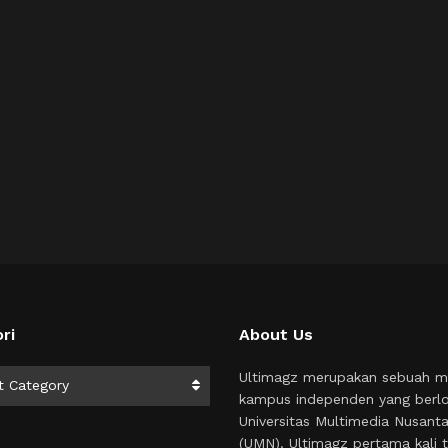
ri
About Us
i
Ultimagz merupakan sebuah m
t Category
kampus independen yang berlo
Universitas Multimedia Nusant
(UMN). Ultimagz pertama kali t