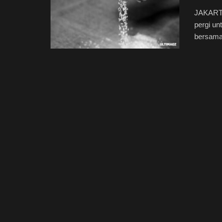
JAKARTA
pergi u
bersama