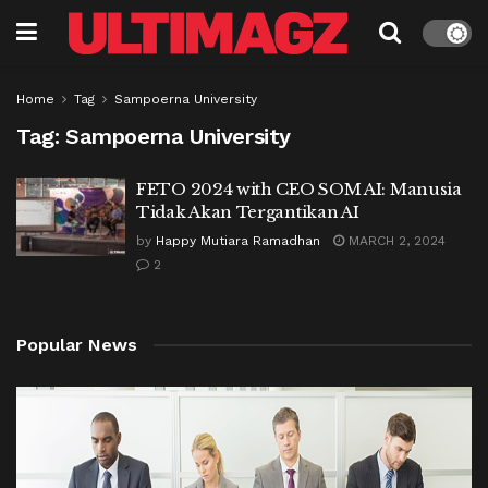
Home
Tag
Sampoerna University
Tag:
Sampoerna University
FETO 2024 with CEO SOM AI: Manusia
Tidak Akan Tergantikan AI
by
Happy Mutiara Ramadhan
MARCH 2, 2024
2
Popular News