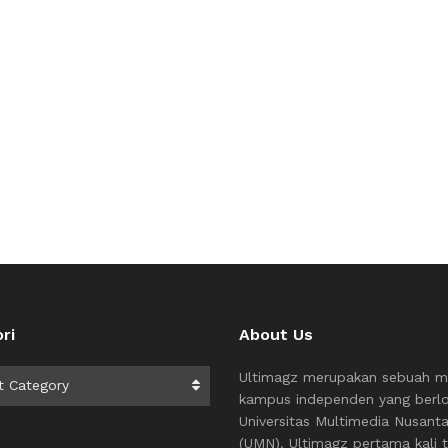
ri
About Us
i
Ultimagz merupakan sebuah m
t Category
kampus independen yang berlo
Universitas Multimedia Nusant
(UMN). Ultimagz pertama kali t