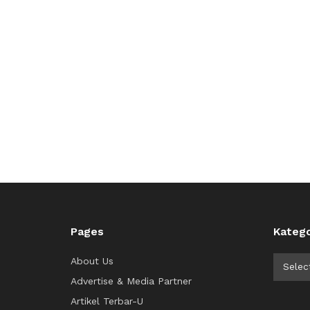
Pages
Katego
Kategor
About Us
Selec
Advertise & Media Partner
Artikel Terbar-U