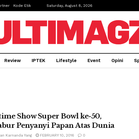
rtner
Kode Etik
Saturday, August 8, 2026
Review
IPTEK
Lifestyle
Event
Opini
Sp
time Show Super Bowl ke-50,
abur Penyanyi Papan Atas Dunia
ian Karnanda Yang
FEBRUARY 10, 2016
0