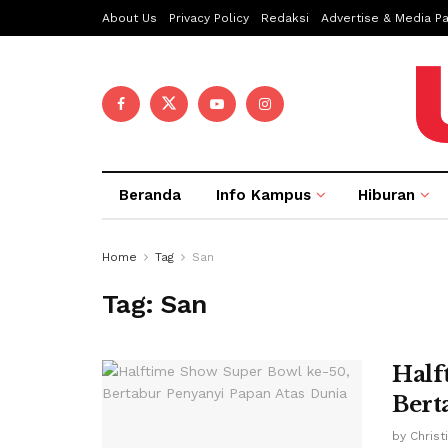
About Us
Privacy Policy
Redaksi
Advertise & Media Pa
Beranda
Info Kampus
Hiburan
Home
Tag
San
Tag:
San
Half
Bert
by
Christ