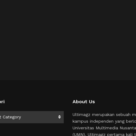
ri
About Us
i
Ultimagz merupakan sebuah m
t Category
kampus independen yang berlo
Universitas Multimedia Nusant
(UMN). Ultimagz pertama kali t