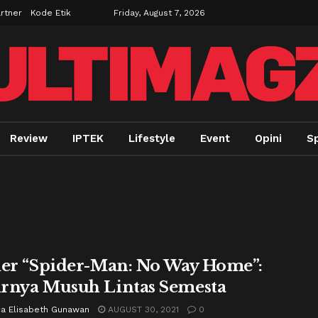
rtner
Kode Etik
Friday, August 7, 2026
Review
IPTEK
Lifestyle
Event
Opini
Sp
ler “Spider-Man: No Way Home”:
rnya Musuh Lintas Semesta
ca Elisabeth Gunawan
AUGUST 30, 2021
0