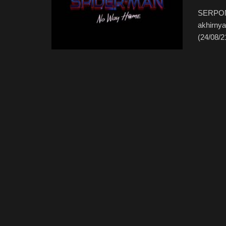
SERPON
akhirnya
(24/08/21